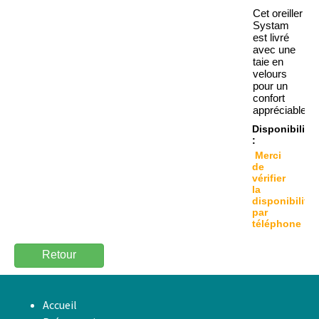
Cet oreiller
Systam
est livré
avec une
taie en
velours
pour un
confort
appréciable.
Disponibilité
:
Merci
de
vérifier
la
disponibilité
par
téléphone
Retour
Accueil