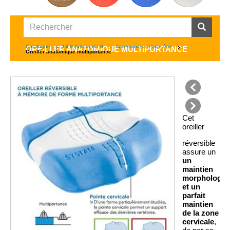
Catalogue
Lit & Autour du lit
Accessoires et bien être
OREILLER ANATOMIQUE MULTIPORTANCE
Oreiller anatomique multiportance
précédent
Cet
suivant
oreiller
réversible
assure un
un
maintien
morphologiq
et un
parfait
m
aintien
de la zone
cervicale
,