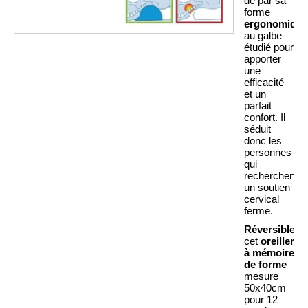
de par sa
forme
ergonomique
au galbe
étudié pour
apporter
une
efficacité
et un
parfait
confort. Il
séduit
donc les
personnes
qui
recherchent
un soutien
cervical
ferme.
Réversible
,
cet
oreiller
à mémoire
de forme
mesure
50x40cm
pour 12