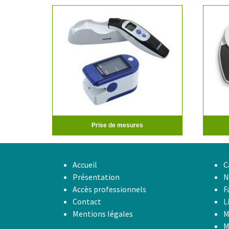
Prise de mesures
Accueil
C
Présentation
N
Accès professionnels
F
Contact
L
Mentions légales
M
M