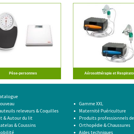
Pèse-personnes
Aérosolthérapie et Respirato
atalogue
ouveau
Gamme XXL
auteuils releveurs & Coquilles
Maternité Puériculture
it & Autour du lit
Produits professionnels de
atelas & Coussins
Orthopédie & Chaussures
obilité
Aides techniques