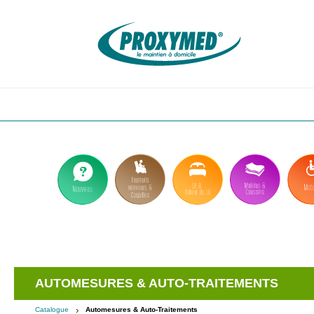
Aller
au
contenu
principal
AUTOMESURES & AUTO-TRAITEMENTS
Catalogue
Automesures & Auto-Traitements