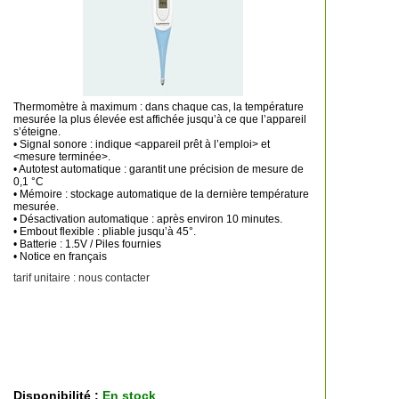
faire une moyenne de mesures hebdomadaires ou
mensuelles. Mais surtout, il crée un journal clair, simple et mis
à jour. Toujours à portée de main pour pouvoir partager avec
le médecin de manière fiable, à tout moment, en tout lieu.
La pince intégrée le rend compact et élimine le tube de
connexion entre la pince et l'appareil.
Thermomètre à maximum : dans chaque cas, la température
mesurée la plus élevée est affichée jusqu’à ce que l’appareil
s’éteigne.
• Signal sonore : indique <appareil prêt à l’emploi> et
<mesure terminée>.
• Autotest automatique : garantit une précision de mesure de
0,1 °C
• Mémoire : stockage automatique de la dernière température
mesurée.
• Désactivation automatique : après environ 10 minutes.
• Embout flexible : pliable jusqu’à 45°.
• Batterie : 1.5V / Piles fournies
• Notice en français
tarif unitaire : nous contacter
Disponibilité :
En stock