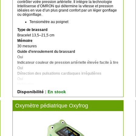
contrôler votre pression artérielle. Il intègre la technologie
Intellisense d’OMRON qui détermine la vitesse et pression
idéales en vue d’un plus grand confort par un léger gonflage
ou dégonflage.
Tensiomètre au poignet
Type de brassard
Bracelet 13,5–21,5 cm
Mémoire
30 mesures
Guide d’enroulement du brassard
Oui
Indicateur couleur de pression artérielle élevée facile à lire
Oui
Détection des pulsations cardiaques irrégulières
Oui
Validation
Validation clinique
Disponibilité :
En stock
Technologie Intellisense
Oui
Oxymètre pédiatrique Oxyfrog
Étui de rangement inclus
Oui
Poids (kg)
0,09
Dimensions de l'article (mm)
84 x 21 x 62