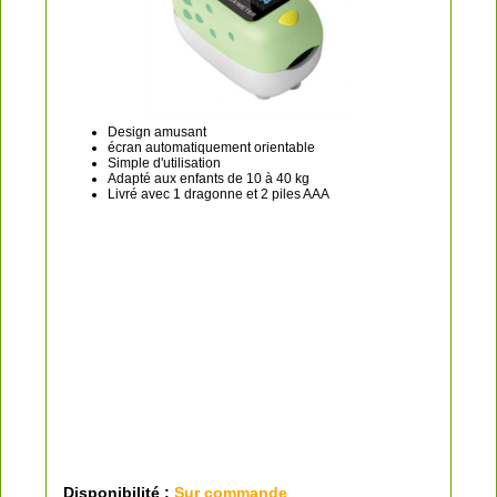
Contenu de l’emballage
Tensiomètre RS2
mode d’emploi
carnet de pression artérielle
piles et étui de rangement
Design amusant
écran automatiquement orientable
Simple d'utilisation
Adapté aux enfants de 10 à 40 kg
Livré avec 1 dragonne et 2 piles AAA
Disponibilité :
Sur commande