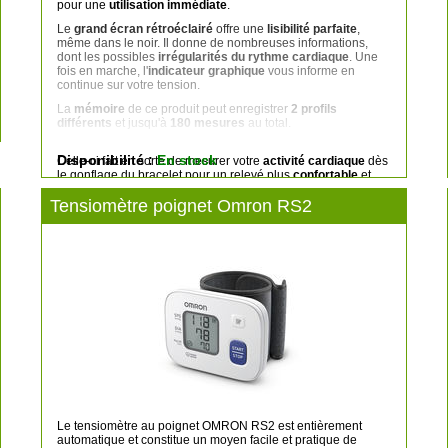
pour une
utilisation immédiate
.
Le
grand écran rétroéclairé
offre une
lisibilité parfaite
,
même dans le noir. Il donne de nombreuses informations,
dont les possibles
irrégularités du rythme cardiaque
. Une
fois en marche, l'
indicateur graphique
vous informe en
continue sur votre tension.
La
mémoire
de ce produit peut enregistrer
2 profils
différents
et jusqu'à
180 mesures
au total.
Le tensiomètre est équipé de la
technologie Rapid-Tech
.
Disponibilité :
En stock
Celle-ci fait en sorte de mesurer votre
activité cardiaque
dès
le gonflage du bracelet pour un relevé plus
confortable
et
rapide
.
Tensiomètre poignet Omron RS2
Le tensiomètre au poignet OMRON RS2 est entièrement
automatique et constitue un moyen facile et pratique de