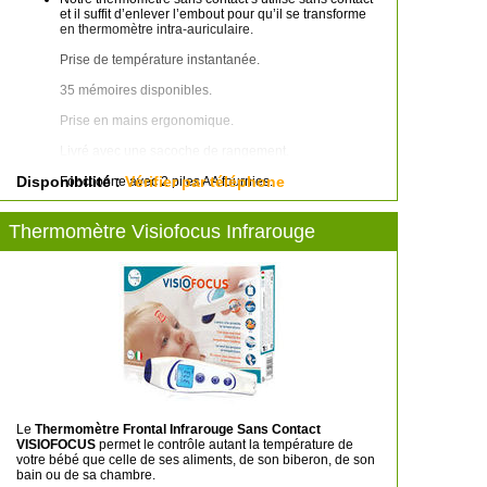
et il suffit d’enlever l’embout pour qu’il se transforme
en thermomètre intra-auriculaire.
Prise de température instantanée.
35 mémoires disponibles.
Prise en mains ergonomique.
Livré avec une sacoche de rangement.
Disponibilité :
Fonctionne avec 2 piles AA fournies.
Vérifier par téléphone
Thermomètre Visiofocus Infrarouge
Le
Thermomètre Frontal Infrarouge Sans Contact
VISIOFOCUS
permet le contrôle autant la température de
votre bébé que celle de ses aliments, de son biberon, de son
bain ou de sa chambre.