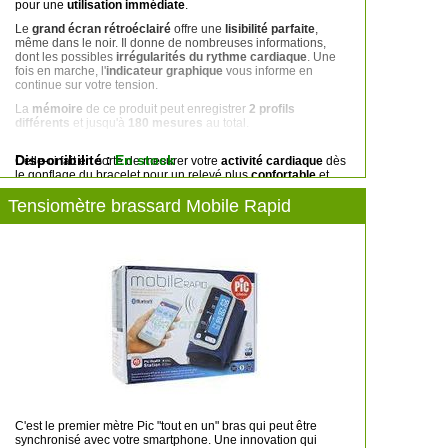
pour une
utilisation immédiate
.
Le
grand écran rétroéclairé
offre une
lisibilité parfaite
,
même dans le noir. Il donne de nombreuses informations,
dont les possibles
irrégularités du rythme cardiaque
. Une
fois en marche, l'
indicateur graphique
vous informe en
continue sur votre tension.
La
mémoire
de ce produit peut enregistrer
2 profils
différents
et jusqu'à
180 mesures
au total.
Le tensiomètre est équipé de la
technologie Rapid-Tech
.
Disponibilité :
En stock
Celle-ci fait en sorte de mesurer votre
activité cardiaque
dès
le gonflage du bracelet pour un relevé plus
confortable
et
rapide
.
Tensiomètre brassard Mobile Rapid
C'est le premier mètre Pic "tout en un" bras qui peut être
synchronisé avec votre smartphone. Une innovation qui