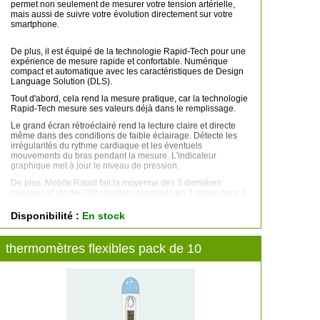
permet non seulement de mesurer votre tension artérielle,
mais aussi de suivre votre évolution directement sur votre
smartphone.
De plus, il est équipé de la technologie Rapid-Tech pour une
expérience de mesure rapide et confortable. Numérique
compact et automatique avec les caractéristiques de Design
Language Solution (DLS).
Tout d'abord, cela rend la mesure pratique, car la technologie
Rapid-Tech mesure ses valeurs déjà dans le remplissage.
Le grand écran rétroéclairé rend la lecture claire et directe
même dans des conditions de faible éclairage. Détecte les
irrégularités du rythme cardiaque et les éventuels
mouvements du bras pendant la mesure. L'indicateur
graphique met à jour le niveau de pression.
De plus, Mobile Rapid fait la moyenne des 3 dernières
mesures et stocke 200 résultats organisés en 2 zones pour 2
personnes ou pour les mesures matin et soir. Grâce à
l'application Pic Health Station, il transforme la mesure en
Disponibilité :
En stock
une surveillance complète et constante de la pression
artérielle, des données simples et des graphiques pour
afficher, gérer et même partager des e-mails avec votre
thermomètres flexibles pack de 10
médecin.
Mobile Rapid est le Célibataire Tensiomètre Pic
synchronisable avec le smartphone doté Application Pic
Health Station installée.
La Pic Health Station vous permet de stocker des mesures de
tension artérielle, d'afficher des données à tout moment, de