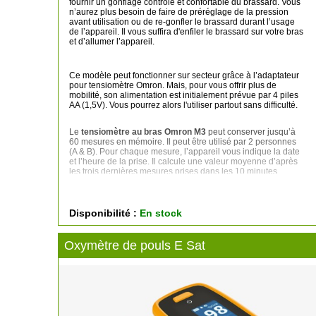
fournir un gonflage contrôlé et confortable du brassard. Vous
n’aurez plus besoin de faire de préréglage de la pression
avant utilisation ou de re-gonfler le brassard durant l’usage
de l’appareil. Il vous suffira d'enfiler le brassard sur votre bras
et d’allumer l’appareil.
Ce modèle peut fonctionner sur secteur grâce à l’adaptateur
pour tensiomètre Omron. Mais, pour vous offrir plus de
mobilité, son alimentation est initialement prévue par 4 piles
AA (1,5V). Vous pourrez alors l'utiliser partout sans difficulté.
Le
tensiomètre au bras Omron M3
peut conserver jusqu’à
60 mesures en mémoire. Il peut être utilisé par 2 personnes
(A & B). Pour chaque mesure, l’appareil vous indique la date
et l’heure de la prise. Il calcule une valeur moyenne d’après
les trois dernières mesures prises dans les 10 minutes
suivant la dernière valeur enregistrée. Si deux mesures
seulement sont stockées dans la mémoire pour cette période,
la valeur moyenne sera calculée d’après ces deux mesures.
Si une valeur seulement est stockée dans la mémoire pour
Disponibilité :
En stock
cette période, elle sera affichée en tant que valeur moyenne.
Oxymètre de pouls E Sat