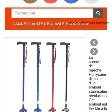
Catalogue
Mobilité
Cannes divers
Canne pliante réglable Hurrycane
CANNE PLIANTE RÉGLABLE HURRYCANE
précédent
La
suivant
canne
de
marche
Hurrycane
dispose
d’un
embout
stabilisateur
révolutionnaire
Cet
embout est
flexible à la