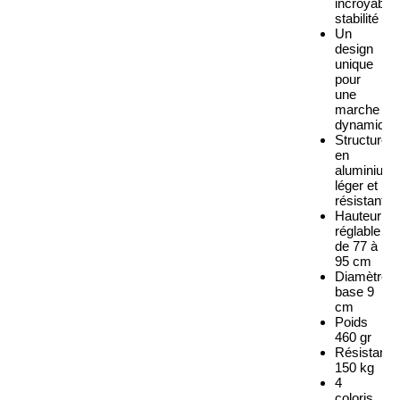
incroyable
stabilité
Un
design
unique
pour
une
marche
dynamique
Structure
en
aluminium
léger et
résistant
Hauteur
réglable
de 77 à
95 cm
Diamètre
base 9
cm
Poids
460 gr
Résistanc
150 kg
4
coloris