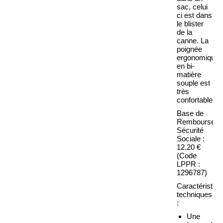
sac, celui
ci est dans
le blister
de la
canne. La
poignée
ergonomique
en bi-
matière
souple est
très
confortable.
Base de
Remboursem
Sécurité
Sociale :
12.20 €
(Code
LPPR :
1296787)
Caractéristiq
techniques
:
Une