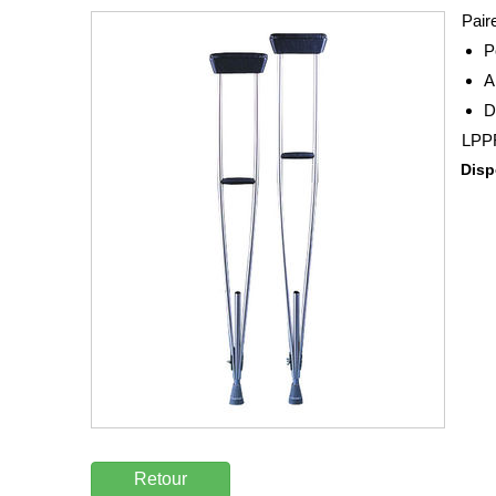
Pair
P
A
D
LPPR
Dispo
Retour