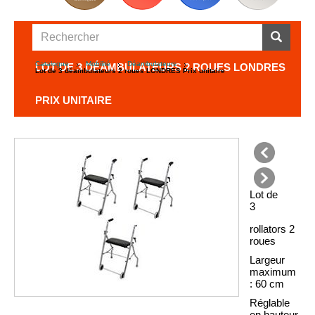
Catalogue
Mobilité
Déambulateurs
LOT DE 3 DÉAMBULATEURS 2 ROUES LONDRES
Lot de 3 déambulateurs 2 roues LONDRES Prix unitaire
PRIX UNITAIRE
précédent
Lot de
suivant
3
rollators 2
roues
Largeur
maximum
: 60 cm
Réglable
en hauteur