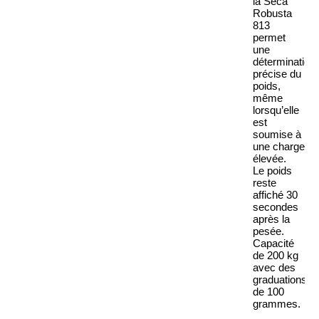
la Seca
Robusta
813
permet
une
détermination
précise du
poids,
même
lorsqu’elle
est
soumise à
une charge
élevée.
Le poids
reste
affiché 30
secondes
après la
pesée.
Capacité
de 200 kg
avec des
graduations
de 100
grammes.