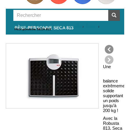
Catalogue
Produits professionnels de santé
Autres
PÈSE-PERSONNE SECA 813
Pèse-personne SECA 813
précédent
Une
suivant
balance
extrêmement
solide
supportant
un poids
jusqu’à
200 kg !
Avec la
Robusta
813, Seca