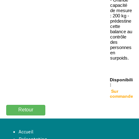
capacité
de mesure
:
200 kg -
prédestine
cette
balance au
contrôle
des
personnes
en
surpoids.
Disponibilité
:
Sur
commande
Retour
Accueil