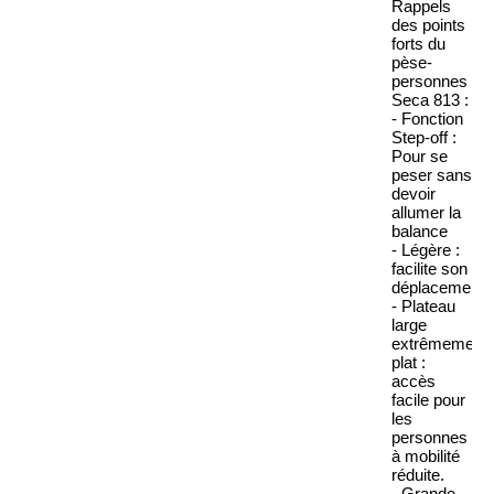
Rappels
des points
forts du
pèse-
personnes
Seca 813
:
-
Fonction
Step-off
:
Pour se
peser sans
devoir
allumer la
balance
-
Légère :
facilite son
déplacement.
-
Plateau
large
extrêmement
plat :
accès
facile pour
les
personnes
à mobilité
réduite.
-
Grande