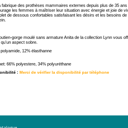
a fabrique des prothèses mammaires externes depuis plus de 35 ans et
urage les femmes à maîtriser leur situation avec énergie et joie de v
let de dessous confortables satisfaisant les désirs et les besoins d
ein.
outien-gorge moulé sans armature Anita de la collection Lynn vous off
i qu'un aspect sobre.
polyamide, 12% élasthanne
et: 66% polyestere, 34% polyuréthane
nibilité :
Merci de vérifier la disponibilité par téléphone
atalogue