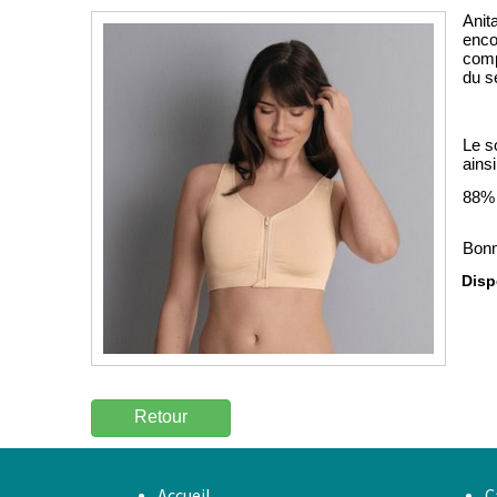
Anit
enco
comp
du s
Le s
ains
88% 
Bonn
Dispo
Retour
Accueil
C