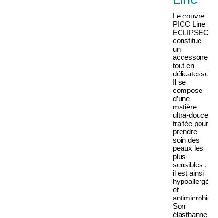
Le couvre
PICC Line
ECLIPSEO
constitue
un
accessoire
tout en
délicatesse.
Il se
compose
d’une
matière
ultra-douce
traitée pour
prendre
soin des
peaux les
plus
sensibles :
il est ainsi
hypoallergéni
et
antimicrobien.
Son
élasthanne