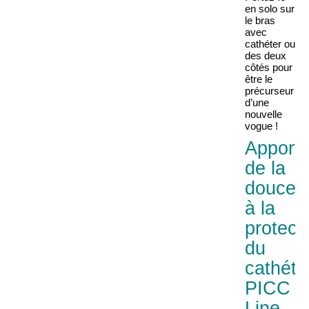
en solo sur
le bras
avec
cathéter ou
des deux
côtés pour
être le
précurseur
d’une
nouvelle
vogue !
Apport
de la
douceu
à la
protect
du
cathéte
PICC
Line