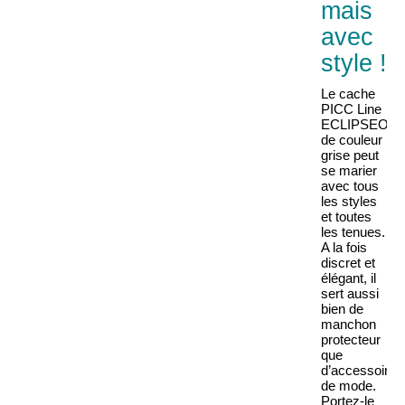
mais
avec
style !
Le cache
PICC Line
ECLIPSEO
de couleur
grise peut
se marier
avec tous
les styles
et toutes
les tenues.
A la fois
discret et
élégant, il
sert aussi
bien de
manchon
protecteur
que
d’accessoire
de mode.
Portez-le