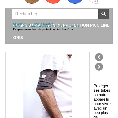
Catalogue
Textile & Maintien
ECLIPSEO MANCHON DE PROTECTION PICC LINE
VETEMENTS SPECIFIQUES ET LINGERIE ADAPTEE
Eclipseo manchon de protection picc line Gris
GRIS
précédent
suivant
Protéger
ses tubes
ou autres
appareils
pour vivre
avec un
peu plus
de