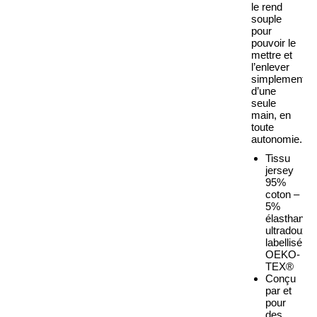
le rend
souple
pour
pouvoir le
mettre et
l’enlever
simplement
d’une
seule
main, en
toute
autonomie.
Tissu
jersey
95%
coton –
5%
élasthanne
ultradoux,
labellisé
OEKO-
TEX®
Conçu
par et
pour
des