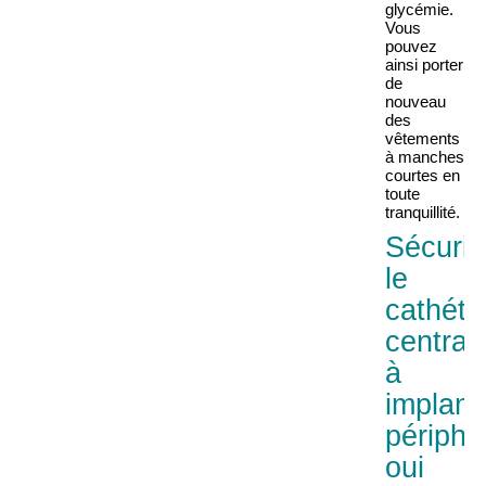
glycémie.
Vous
pouvez
ainsi porter
de
nouveau
des
vêtements
à manches
courtes en
toute
tranquillité.
Sécuri
le
cathéte
central
à
implant
périphé
oui