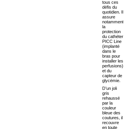
tous ces
défis du
quotidien. Il
assure
notamment
la
protection
du cathéter
PICC Line
(implanté
dans le
bras pour
installer les
perfusions)
et du
capteur de
glycémie.
D’un joli
gris
rehaussé
par la
couleur
bleue des
coutures, il
recouvre
en toute