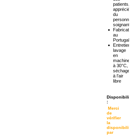
patients,
apprécié
du
personnel
soignant
Fabrication
au
Portugal
Entretien:
lavage
en
machine
à 30°C,
séchage
à l’air
libre
Disponibilité
:
Merci
de
vérifier
la
disponibilité
par