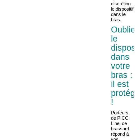
discrétion
le dispositif
dans le
bras.
Oubliez
le
disposit
dans
votre
bras :
il est
protégé
!
Porteurs
de PICC
Line, ce
brassard
répond à
vos