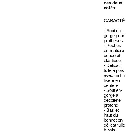
des deux
côtés.
CARACTÉRI
:
- Soutien-
gorge pour
prothèses
- Poches
en matière
douce et
élastique
- Délicat
tulle à pois
avec un fin
liseré en
dentelle
- Soutien-
gorge à
décolleté
profond
- Bas et
haut du
bonnet en
délicat tulle
à pois,