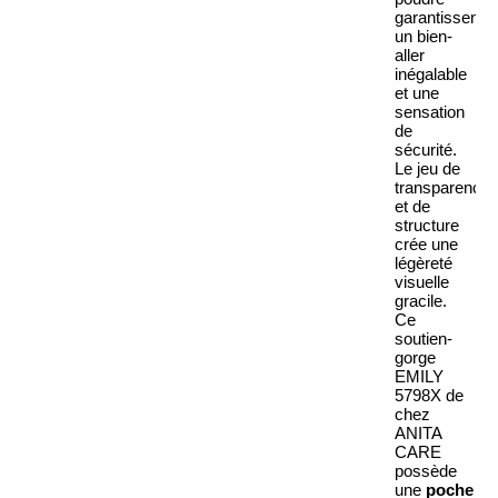
garantissent
un bien-
aller
inégalable
et une
sensation
de
sécurité.
Le jeu de
transparence
et de
structure
crée une
légèreté
visuelle
gracile.
Ce
soutien-
gorge
EMILY
5798X de
chez
ANITA
CARE
possède
une
poche