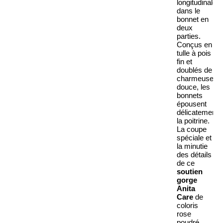
longitudinales
dans le
bonnet en
deux
parties.
Conçus en
tulle à pois
fin et
doublés de
charmeuse
douce, les
bonnets
épousent
délicatement
la poitrine.
La coupe
spéciale et
la minutie
des détails
de ce
soutien
gorge
Anita
Care
de
coloris
rose
poudré