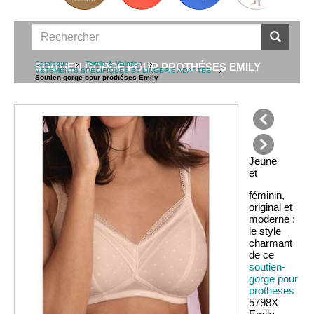
Catalogue
Textile & Maintien
SOUTIEN GORGE POUR PROTHÉSES EMILY
VETEMENTS SPECIFIQUES ET LINGERIE ADAPTEE
Soutien gorge pour prothéses Emily
précédent
Jeune
suivant
et
féminin,
original et
moderne :
le style
charmant
de ce
soutien-
gorge pour
prothèses
5798X