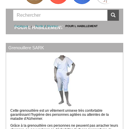
Catalogue
Textile & Maintien
POUR L HABILLEMENT
POUR L HABILLEMENT
Grenouillere SARK
Cette grenouillère est un vêtement unisexe très confortable
garantissant l'hygiène des personnes agitées ou atteintes de la
maladie d'Alzheimer.
Grâce à la grenouillère ces personnes ne peuvent pas arracher leurs