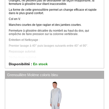
changes, ne peuvent pas se déshabiller de façon inopportune, la
fermeture à glissière leur étant inaccessible.
La forme de cette grenouillère permet un change efficace et rapide
dans le plus grand confort.
Col en V.
Manches courtes de type raglan et des jambes courtes.
Fermeture à glissière décalée du nombril au haut du dos, qui
empêche de faire pression sur la colonne vertébrale.
Entretien et Nettoyage :
Premier lavage à 40° puis lavages suivants entre 40° et 90°.
Repassage autorisé.
Sèche-linge autorisé.
Disponible de la taille 38/40 à 50/52.
Disponibilité :
En stock
Grenouillère Molène coloris bleu