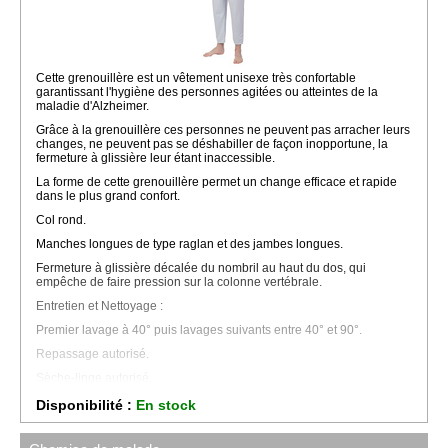
Cette grenouillère est un vêtement unisexe très confortable
garantissant l'hygiène des personnes agitées ou atteintes de la
maladie d'Alzheimer.
Grâce à la grenouillère ces personnes ne peuvent pas arracher leurs
changes, ne peuvent pas se déshabiller de façon inopportune, la
fermeture à glissière leur étant inaccessible.
La forme de cette grenouillère permet un change efficace et rapide
dans le plus grand confort.
Col rond.
Manches longues de type raglan et des jambes longues.
Fermeture à glissière décalée du nombril au haut du dos, qui
empêche de faire pression sur la colonne vertébrale.
Entretien et Nettoyage :
Premier lavage à 40° puis lavages suivants entre 40° et 90°.
Repassage autorisé.
Sèche-linge autorisé.
Disponible de la taille 38/40 à 58/60.
Disponibilité :
En stock